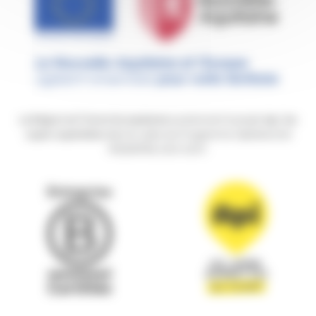
La Région et l’Union Européenne
soutiennent le projet
Api, les
super supérettes
dans le cadre du Programme Opérationnel
FEDER/FSE 2021-2027.