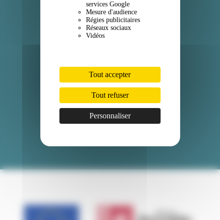
services Google
Facebook
Mesure d'audience
Régies publicitaires
Réseaux sociaux
Instagram
Vidéos
LinkedIn
Professionnels
Tout accepter
Espace mairies
Tout refuser
Espace presse
Personnaliser
Nous rejoindre