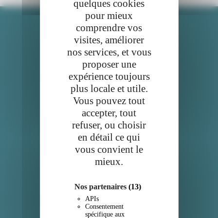
quelques cookies
pour mieux
comprendre vos
visites, améliorer
Api
nos services, et vous
proposer une
Comment ça marche?
expérience toujours
Nos engagements
plus locale et utile.
Vous pouvez tout
Qui sommes-nous?
accepter, tout
refuser, ou choisir
Service client
en détail ce qui
Contact
vous convient le
mieux.
Mentions légales et CGU
Confidentialité
Nos partenaires
(13)
APIs
Consentement
Suivez-nous
spécifique aux