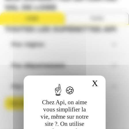
VAL DE LOIRE
Liste
Carte
TOUTES LES SUPÉRETTES API
Par région
Par département
X
Masquer 
Par ville
Chez Api, on aime
Voir toutes les supérettes
vous simplifier la
vie, même sur notre
site ?. On utilise