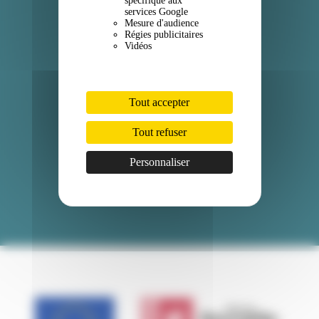
spécifique aux
services Google
Facebook
Mesure d'audience
Régies publicitaires
Instagram
Vidéos
LinkedIn
Tout accepter
Professionnels
Tout refuser
Espace mairies
Espace presse
Personnaliser
Nous rejoindre