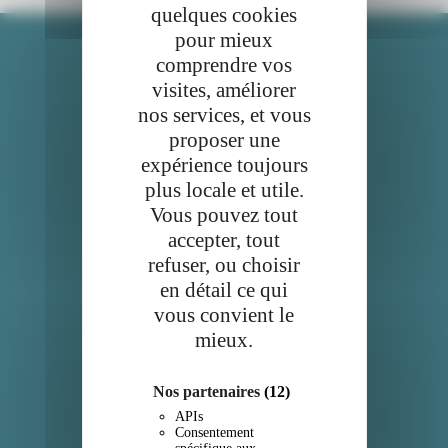
quelques cookies
pour mieux
comprendre vos
visites, améliorer
Api
nos services, et vous
Comment ça marche?
proposer une
expérience toujours
Nos engagements
plus locale et utile.
Qui sommes-nous?
Vous pouvez tout
accepter, tout
Service client
refuser, ou choisir
en détail ce qui
Contact
vous convient le
mieux.
Mentions légales et CGU
Confidentialité
Nos partenaires
(12)
APIs
Suivez-nous
Consentement