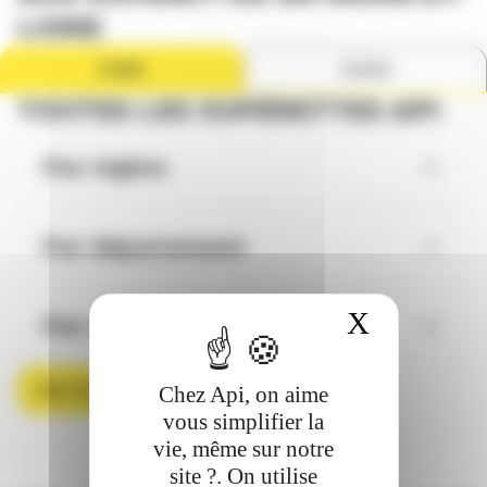
LOIRE
Liste
Carte
TOUTES LES SUPÉRETTES API
Par région
Par département
X
Masquer 
Par ville
Voir toutes les supérettes
Chez Api, on aime
vous simplifier la
vie, même sur notre
site ?. On utilise