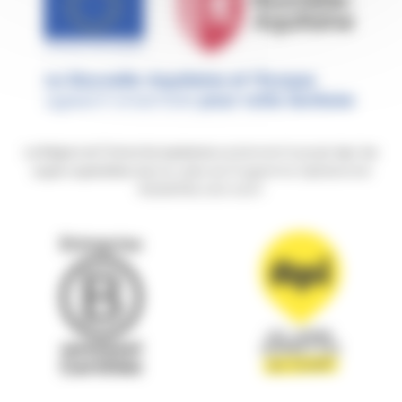
La Région et l’Union Européenne
soutiennent le projet
Api, les
super supérettes
dans le cadre du Programme Opérationnel
FEDER/FSE 2021-2027.