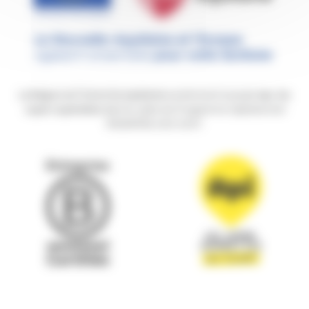
La Région et l’Union Européenne
soutiennent le projet
Api, les
super supérettes
dans le cadre du Programme Opérationnel
FEDER/FSE 2021-2027.