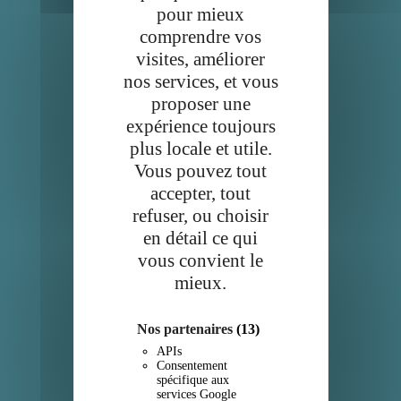
pour mieux
comprendre vos
Api
visites, améliorer
nos services, et vous
Comment ça marche?
proposer une
expérience toujours
Nos engagements
plus locale et utile.
Qui sommes-nous?
Vous pouvez tout
accepter, tout
Service client
refuser, ou choisir
en détail ce qui
Contact
vous convient le
Mentions légales et CGU
mieux.
Confidentialité
Nos partenaires
(13)
APIs
Suivez-nous
Consentement
spécifique aux
Facebook
services Google