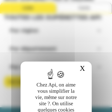
Liste
Carte
TOUTES LES SUPÉRETTES API
Par région
Par département
Par ville
X
Masquer 
Voir toutes les supérettes
Chez Api, on aime
vous simplifier la
vie, même sur notre
site ?. On utilise
quelques cookies