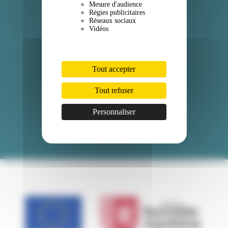
Mesure d'audience
Régies publicitaires
Instagram
Réseaux sociaux
Vidéos
LinkedIn
Professionnels
Tout accepter
Espace mairies
Tout refuser
Espace presse
Personnaliser
Nous rejoindre